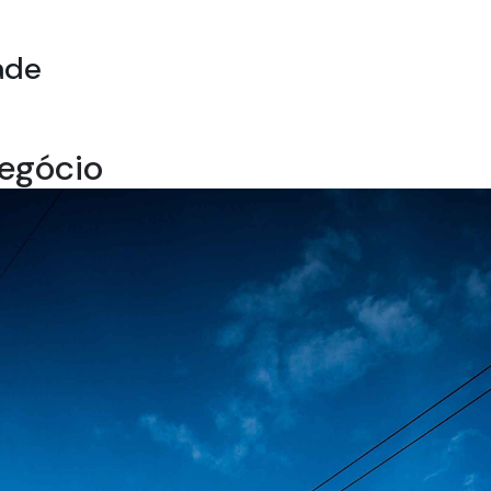
ade
negócio