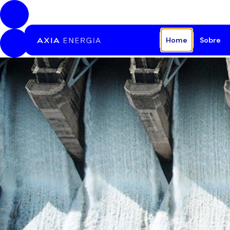
Pular para o Conteúdo principal
Home
Sobre
A E
Est
Bib
Saú
Pat
Fal