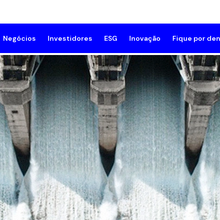
Negócios
Investidores
ESG
Inovação
Fique por den
mpresa
Geração e Transmissão
Meio Ambiente
Innovation Grid
Sala de 
rutura Corporativa
Comprar Energia
Social
Notícias
lioteca de documentos
Compensar Emissões de CO₂
Governança
de e Segurança do Trabalho
Resposta da Demanda
Programa de Compliance
rocínios
Subsidiárias
Gestão ESG
e Conosco
Fornecedores
Relatório Anual de Sustent