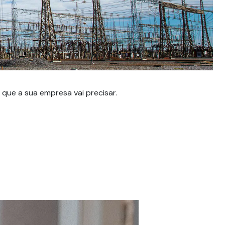
D
Sej
que a sua empresa vai precisar.