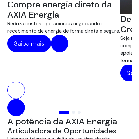
Compre energia direto da
AXIA Energia
Desc
Reduza custos operacionais negociando o
Créd
recebimento de energia de forma direta e segura.
Seja na 
Saiba mais
compens
apoiam 
forma pr
Saib
A potência da AXIA Energia
Articuladora de Oportunidades
Unimos o talento e a visão de um time de alta