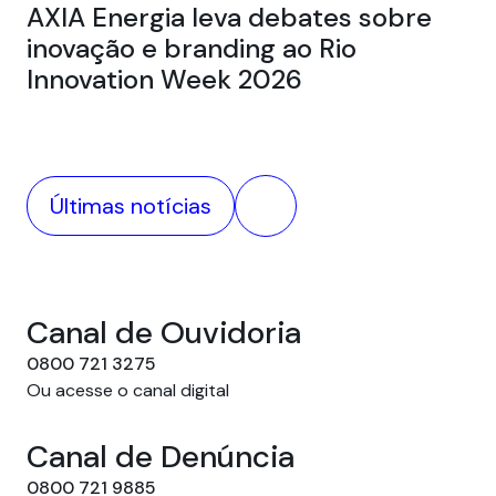
AXIA Energia leva debates sobre
inovação e branding ao Rio
Innovation Week 2026
05
Au
ca
Últimas notícias
Canal de Ouvidoria
0800 721 3275
Ou acesse o canal digital
Canal de Denúncia
0800 721 9885