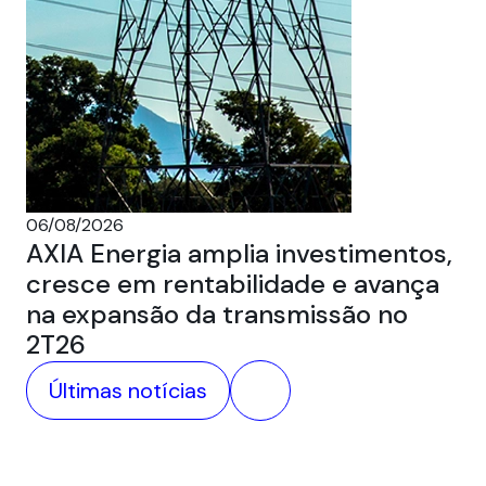
05
Au
ca
06/08/2026
AXIA Energia amplia investimentos,
cresce em rentabilidade e avança
na expansão da transmissão no
2T26
Últimas notícias