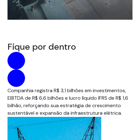
Fique por dentro
Companhia registra R$ 3,1 bilhões em investimentos,
Par
EBITDA de R$ 6,6 bilhões e lucro líquido IFRS de R$ 1,6
pre
bilhão, reforçando sua estratégia de crescimento
um
sustentável e expansão da infraestrutura elétrica.
em