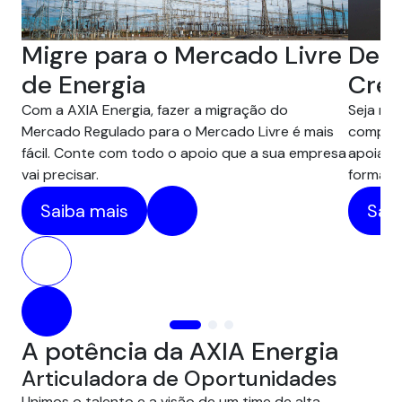
Desc
Migre para o Mercado Livre
Créd
de Energia
Seja na 
Com a AXIA Energia, fazer a migração do
compens
Mercado Regulado para o Mercado Livre é mais
apoiam 
fácil. Conte com todo o apoio que a sua empresa
forma pr
vai precisar.
Saib
Saiba mais
A potência da AXIA Energia
Articuladora de Oportunidades
Unimos o talento e a visão de um time de alta