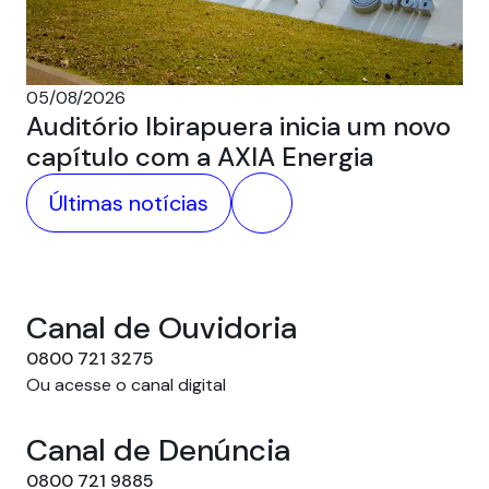
AX
in
I
05/08/2026
Auditório Ibirapuera inicia um novo
capítulo com a AXIA Energia
Últimas notícias
Canal de Ouvidoria
0800 721 3275
Ou acesse o canal digital
Canal de Denúncia
0800 721 9885