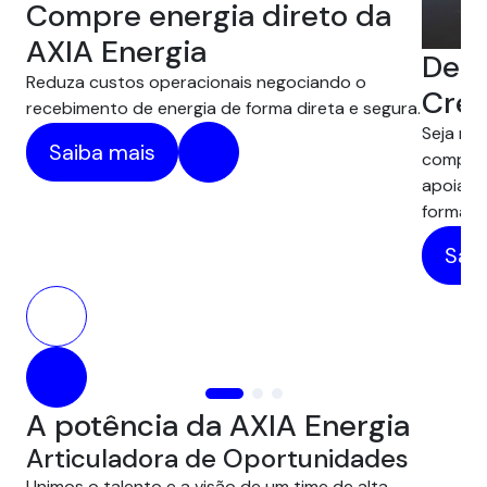
Compre energia direto da
AXIA Energia
Desc
Reduza custos operacionais negociando o
Créd
recebimento de energia de forma direta e segura.
Seja na 
Saiba mais
compens
apoiam 
forma pr
Saib
A potência da AXIA Energia
Articuladora de Oportunidades
Unimos o talento e a visão de um time de alta